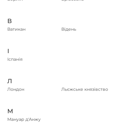
В
Ватикан
Відень
І
Іспанія
Л
Лондон
Льєжське князівство
М
Мануар д'Анжу