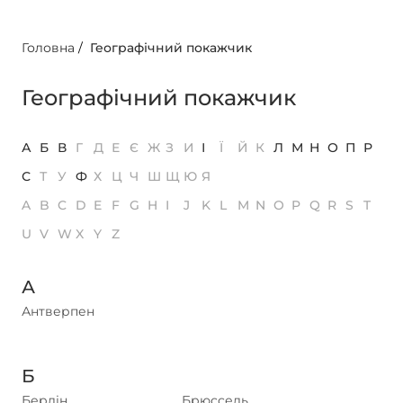
Головна
/
Географічний покажчик
Географічний покажчик
А
Б
В
Г
Д
Е
Є
Ж
З
И
І
Ї
Й
К
Л
М
Н
О
П
Р
С
Т
У
Ф
Х
Ц
Ч
Ш
Щ
Ю
Я
A
B
C
D
E
F
G
H
I
J
K
L
M
N
O
P
Q
R
S
T
U
V
W
X
Y
Z
А
Антверпен
Б
Берлін
Брюссель