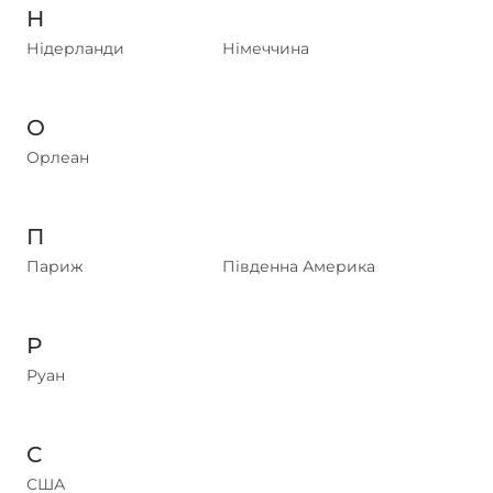
Н
Нідерланди
Німеччина
О
Орлеан
П
Париж
Південна Америка
Р
Руан
С
США