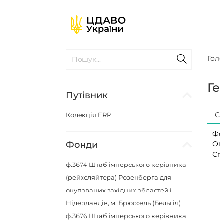
Гол
Г
Путівник
С
Колекція ERR
Ф
Фонди
О
С
ф.3674
Штаб імперського керівника
(рейхсляйтера) Розенберга для
окупованих західних областей і
Нідерландів, м. Брюссель (Бельгія)
ф.3676
Штаб імперського керівника