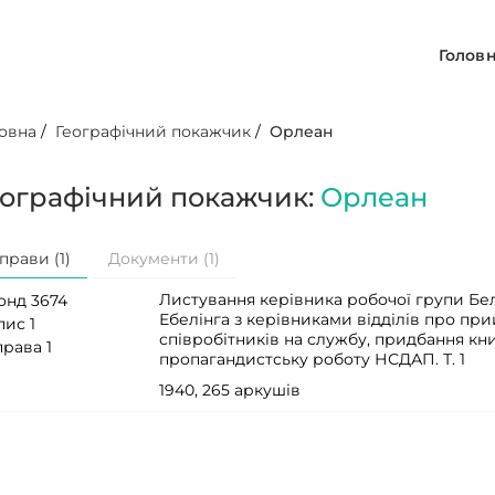
Голов
овна
/
Географічний покажчик
/
Орлеан
еографічний покажчик:
Орлеан
прави (1)
Документи (1)
Листування керівника робочої групи Бел
онд 3674
Ебелінга з керівниками відділів про при
пис 1
співробітників на службу, придбання кни
права 1
пропагандистську роботу НСДАП. Т. 1
1940, 265 аркушів