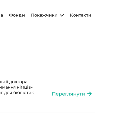
на
Фонди
Покажчики
Контакти
ьгії доктора
ймання німців-
г для бібліотек,
Переглянути