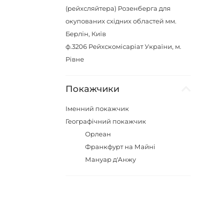
(рейхсляйтера) Розенберга для
окупованих східних областей мм.
Берлін, Київ
ф.3206
Рейхскомісаріат України, м.
Рівне
Покажчики
Iменний покажчик
Географічний покажчик
Орлеан
Франкфурт на Майні
Мануар д'Анжу