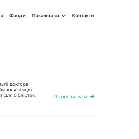
на
Фонди
Покажчики
Контакти
ьгії доктора
ймання німців-
г для бібліотек,
Переглянути