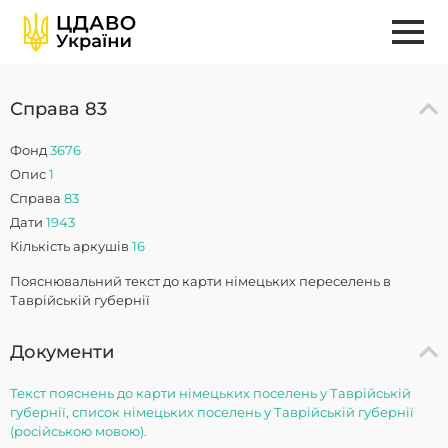
Справа 83
Фонд
3676
Опис
1
Справа
83
Дати
1943
Кількість аркушів
16
Пояснювальний текст до карти німецьких переселень в
Таврійській губернії
Документи
Текст пояснень до карти німецьких поселень у Таврійській
губернії, список німецьких поселень у Таврійській губернії
(російською мовою).